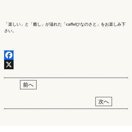
「楽しい」と「癒し」が溢れた「caffelひなのさと」をお楽しみ下
さい。
F
a
X
c
投
前へ
e
稿
次へ
b
ナ
o
ビ
o
ゲ
k