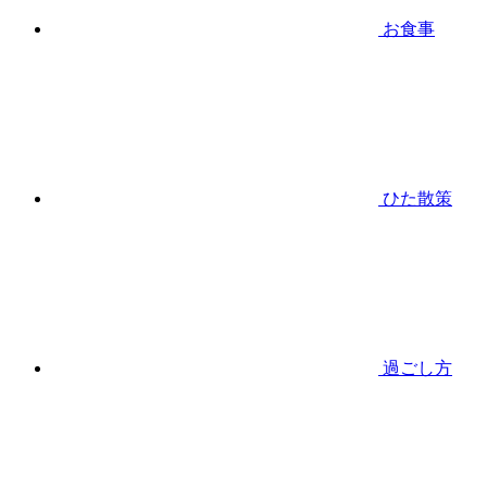
お食事
ひた散策
過ごし方