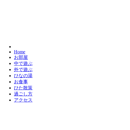
Home
お部屋
中で遊ぶ
外で遊ぶ
ひなの湯
お食事
ひた散策
過ごし方
アクセス